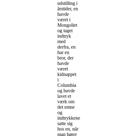
udstilling i
årstider, en
havde
været i
Mongoliet
og taget
indtryk
med
derfra, en
har en
bror, der
havde
været
kidnappet
i
Columbia
og havde
lavet et
værk om
det emne
og
indtrykkene
satte sig
hos en, når
man hører