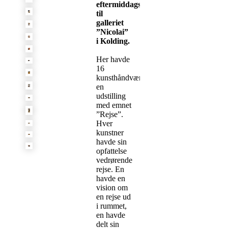
eftermiddagstur
til
galleriet
”Nicolai”
i Kolding.
Her havde
16
kunsthåndværkere
en
udstilling
med emnet
”Rejse”.
Hver
kunstner
havde sin
opfattelse
vedrørende
rejse. En
havde en
vision om
en rejse ud
i rummet,
en havde
delt sin