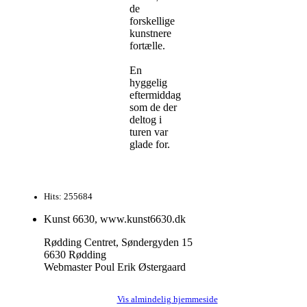
de
forskellige
kunstnere
fortælle.
En
hyggelig
eftermiddag
som de der
deltog i
turen var
glade for.
Hits: 255684
Kunst 6630, www.kunst6630.dk
Rødding Centret, Søndergyden 15
6630 Rødding
Webmaster Poul Erik Østergaard
Vis almindelig hjemmeside