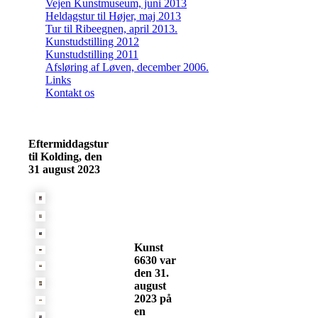
Vejen Kunstmuseum, juni 2013
Heldagstur til Højer, maj 2013
Tur til Ribeegnen, april 2013.
Kunstudstilling 2012
Kunstudstilling 2011
Afsløring af Løven, december 2006.
Links
Kontakt os
Eftermiddagstur
til Kolding, den
31 august 2023
Kunst
6630 var
den 31.
august
2023 på
en