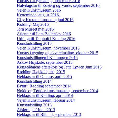
Kursus i akrylmaling, september 2016
Halvdagstur til Esbjerg og Varde, september 2016
Vejen Kunstmuseum 2016
Kerteminde, august 2016.
Clay Kreramikmuseum, juni 2016
Kolding, Maj 2016
Jorn Museet maj 2016
Aftentur til Lars Bollerslev 2016
Udflugt til Trapholt i Kolding 2016
Kunstudstilling 2015
Vejen Kunstmuseum, november 2015
Kursus i tegning og akvarelmaling, oktober 2015
Kunstudstillingen i Kulturugen 2015
Askov Højskole, september 2015
Kongeådalens efterskole og Jette Løwen Juni 2015
Rødding Højskole, maj 2015
Heldagstur til Odense, april 2015
Kunstudstilling 2014
Bytur i Rødding september 2014
Nolde og Tønder kunstmuseum, september 2014
Heldagstur til Kolding, april 2014
Vejen Kunstmuseum, februar 2014
Kunstudstilling 2013
Afsløring af Inuit 2013
Heldagstur til Billund, september 2013