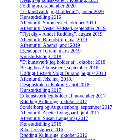
Design og kunstkvarter i Kolding, 2021
Foldingbro, september 2020
”Et kunstværk, jeg holder af”, januar 2020
Kunstudstilling 2019
Aftentur til Sommersted, oktober 2019
Aftentur til Vester Vedsted, september 2019
”Flyt dig – rundt i Rødding”, august 2019
Aftentur til Brændstrup, maj 2019
Aftentur til Åbenrå, april 2019
Egetæpper i Gram, marts 2019
Kunstudstilling 2018
”Et kunstværk jeg holder af”, oktober 2018
Besøg hos 2 kunstnere, september 2018
Udflugt Lisbeth Voigt Durand, august 2018
Aftentur til Jels, maj 2018.
Designskolen i Kolding, april 2018
Kunstudstilling 2017
Et kunstværk jeg holder af, november 2017
Rødding Kulturuge, oktober 2017
Sønderborg og Augustenborg, september 2017
Aftentur til Anette Lynggaard, juni 2017
Aftentur til Susan Lange maj 2017
Kunstudstilling 2016
Ribe Jernstøberi 2016
Rødding Kulturuge, oktober 2016