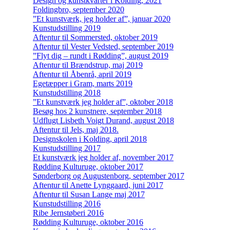
Design og kunstkvarter i Kolding, 2021
Foldingbro, september 2020
”Et kunstværk, jeg holder af”, januar 2020
Kunstudstilling 2019
Aftentur til Sommersted, oktober 2019
Aftentur til Vester Vedsted, september 2019
”Flyt dig – rundt i Rødding”, august 2019
Aftentur til Brændstrup, maj 2019
Aftentur til Åbenrå, april 2019
Egetæpper i Gram, marts 2019
Kunstudstilling 2018
”Et kunstværk jeg holder af”, oktober 2018
Besøg hos 2 kunstnere, september 2018
Udflugt Lisbeth Voigt Durand, august 2018
Aftentur til Jels, maj 2018.
Designskolen i Kolding, april 2018
Kunstudstilling 2017
Et kunstværk jeg holder af, november 2017
Rødding Kulturuge, oktober 2017
Sønderborg og Augustenborg, september 2017
Aftentur til Anette Lynggaard, juni 2017
Aftentur til Susan Lange maj 2017
Kunstudstilling 2016
Ribe Jernstøberi 2016
Rødding Kulturuge, oktober 2016