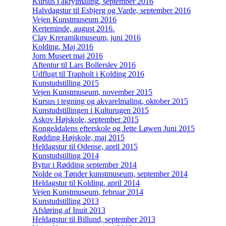
Kursus i akrylmaling, september 2016
Halvdagstur til Esbjerg og Varde, september 2016
Vejen Kunstmuseum 2016
Kerteminde, august 2016.
Clay Kreramikmuseum, juni 2016
Kolding, Maj 2016
Jorn Museet maj 2016
Aftentur til Lars Bollerslev 2016
Udflugt til Trapholt i Kolding 2016
Kunstudstilling 2015
Vejen Kunstmuseum, november 2015
Kursus i tegning og akvarelmaling, oktober 2015
Kunstudstillingen i Kulturugen 2015
Askov Højskole, september 2015
Kongeådalens efterskole og Jette Løwen Juni 2015
Rødding Højskole, maj 2015
Heldagstur til Odense, april 2015
Kunstudstilling 2014
Bytur i Rødding september 2014
Nolde og Tønder kunstmuseum, september 2014
Heldagstur til Kolding, april 2014
Vejen Kunstmuseum, februar 2014
Kunstudstilling 2013
Afsløring af Inuit 2013
Heldagstur til Billund, september 2013