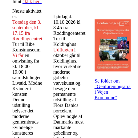
Inuit
”klik her”
Næste aktivitet
er:
Lørdag d.
Torsdag den 3.
10.10.2026 kl.
september, kl.
8.45 fra
17.15 fra
Røddingcenteret
Røddingcentret
Tur til
Tur til Ribe
Koldinghus
Kunstmuseum
Udflugten
i
Vi får
en
oktober går til
omvisning fra
Koldinghus,
kl. 18.00 –
hvor vi skal se
19.00 i
moderne
særudstillingen
gobelin
Se folder om
Livstid. Modne
vævekunst og
"Genforeningsarrange
Kvinder i
besøge den
i Vejen
kunsten.
permanente
Kommune"
Denne
udstilling af
udstilling
Flora Danica
belyser det
porcelæn.
moderne
Oplev nogle af
gennembruds
Danmarks mest
kvindelige
markante
kunstneres
gobeliner og