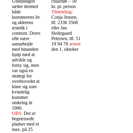
Udstillingen
chauffør – 50
sætter dermed
kr. pr. person
både
Tilmelding:
kunstnerens liv
Conja Jensen,
og alderens
tlf. 2336 3568
æstetik i
eller Jan
centrum. Deres
Hedegaard
ofte nære
Petersen, tlf. 51
samarbejde
19 94 78
senest
med hinanden
den 1. oktober
hjalp med at
udvikle og
forny sig, men
var også en
strategi for
overhovedet at
klare sig som
kvindelig
kunstner
omkring år
1900.
OBS:
Der er
begrænsede
pladser med et
max. på 25