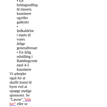
• En
heldagsudflugt
til museer,
kunstnere
og/eller
gallerier
•
Indkaldelse
i marts til
vores
årlige
generalforsamling
• En årlig
udstilling i
Røddingcentret
med 4-5
kunstnere
Vi arbejder
også for at
skaffe kunst til
byen ved at
opsøge mulige
sponsorer. Se
”Løven”
”klik
her”
eller se