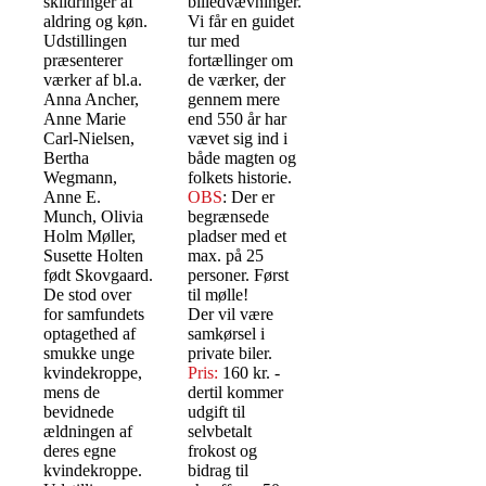
skildringer af
billedvævninger.
aldring og køn.
Vi får en guidet
Udstillingen
tur med
præsenterer
fortællinger om
værker af bl.a.
de værker, der
Anna Ancher,
gennem mere
Anne Marie
end 550 år har
Carl-Nielsen,
vævet sig ind i
Bertha
både magten og
Wegmann,
folkets historie.
Anne E.
OBS
: Der er
Munch, Olivia
begrænsede
Holm Møller,
pladser med et
Susette Holten
max. på 25
født Skovgaard.
personer. Først
De stod over
til mølle!
for samfundets
Der vil være
optagethed af
samkørsel i
smukke unge
private biler.
kvindekroppe,
Pris:
160 kr. -
mens de
dertil kommer
bevidnede
udgift til
ældningen af
selvbetalt
deres egne
frokost og
kvindekroppe.
bidrag til