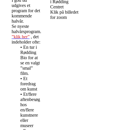
I god tid
i Rødding
udgives et
Centret
program for det
Klik på billedet
kommende
for zoom
halvår.
Se nyeste
halvårsprogram.
”klik her”
, det
indeholder ofte:
• En tur i
Rødding
Bio for at
se en valgt
”smal”
film.
• Et
foredrag
om kunst
• Et/flere
aftenbesøg
hos
en/flere
kunstnere
eller
museer